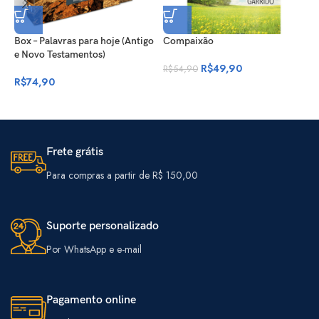
Box – Palavras para hoje (Antigo
Compaixão
D
e Novo Testamentos)
c
R$
49,90
R$
54,90
R$
74,90
R
Frete grátis
Para compras a partir de R$ 150,00
Suporte personalizado
Por WhatsApp e e-mail
Pagamento online