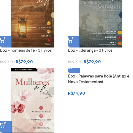
Box – homens de fé – 3 livros
Box – liderança – 3 livros
R$
79,90
R$
79,90
R$
99,90
R$
99,90
Box – Palavras para hoje (Antigo e
Novo Testamentos)
R$
74,90