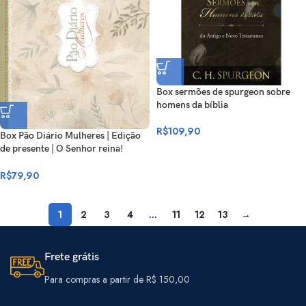
Box sermões de spurgeon sobre
homens da bíblia
R$
109,90
Box Pão Diário Mulheres | Edição
de presente | O Senhor reina!
Meditações diárias de Mulheres
para Mulheres
R$
79,90
1
2
3
4
…
11
12
13
→
Frete grátis
Para compras a partir de R$ 150,00