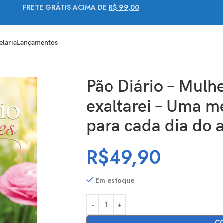
FRETE GRÁTIS ACIMA DE
R$ 99,00
elaria
Lançamentos
res te exaltarei – Uma meditação para cada dia do ano
Pão Diário – Mulhe
exaltarei – Uma m
para cada dia do 
R$
49,90
Em estoque
C