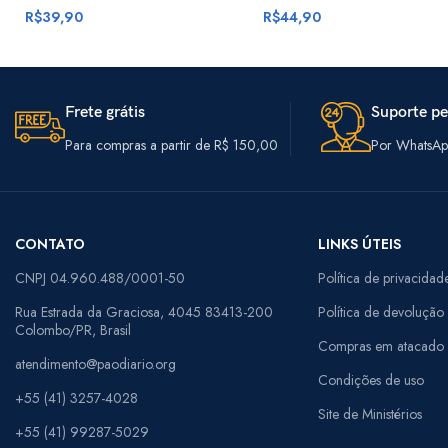
R$
39,90
R$
44,90
Frete grátis
Suporte pe
Para compras a partir de R$ 150,00
Por WhatsApp
CONTATO
LINKS ÚTEIS
CNPJ 04.960.488/0001-50
Política de privacidad
Rua Estrada da Graciosa, 4045 83413-200
Política de devolução
Colombo/PR, Brasil
Compras em atacado
atendimento@paodiario.org
Condições de uso
+55 (41) 3257-4028
Site de Ministérios
+55 (41) 99287-5029