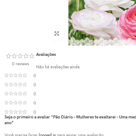
Click to enlarge
Avaliações
0 reviews
Não há avaliações ainda.
0
0
0
0
0
Seja o primeiro a avaliar “Pão Diário – Mulheres te exaltarei – Uma me
ano”
Você precisa fazer
logged in
para enviar uma avaliação.