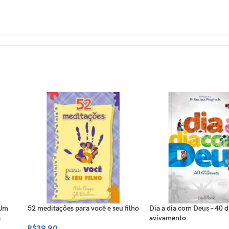
 Um
52 meditações para você e seu filho
Dia a dia com Deus – 40 d
a
avivamento
R$
39,90