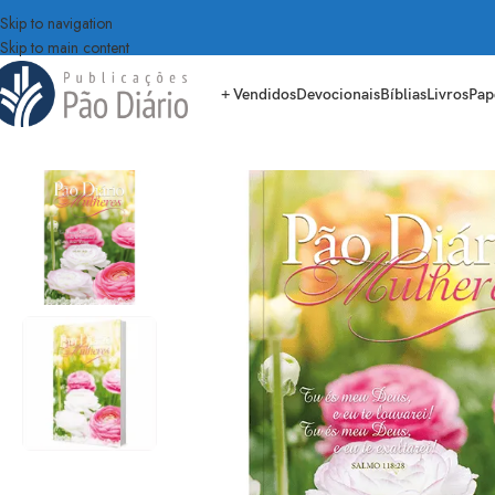
Skip to navigation
Skip to main content
+ Vendidos
Devocionais
Bíblias
Livros
Pap
Início
Devocionais
Para mulheres
Pão Diário Mulheres
Pão Diário – Mulhe