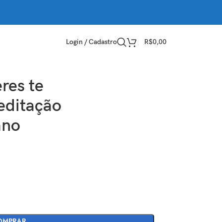
Login / Cadastro
R$
0,00
res te
editação
ano
OMPRAR