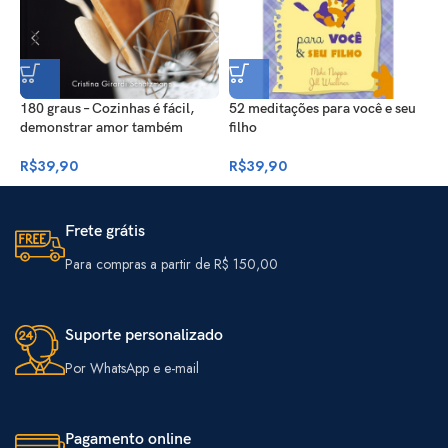
180 graus – Cozinhas é fácil,
52 meditações para você e seu
B
demonstrar amor também
filho
e
R$
39,90
R$
39,90
R
Frete grátis
Para compras a partir de R$ 150,00
Suporte personalizado
Por WhatsApp e e-mail
Pagamento online