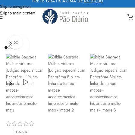
FRETE GRÁTIS ACIMA DE
R$ 99,00
Skip to navigation
Skip to main content
Início
Bíblias
Bíblias letra média
Click to enlarge
1 review