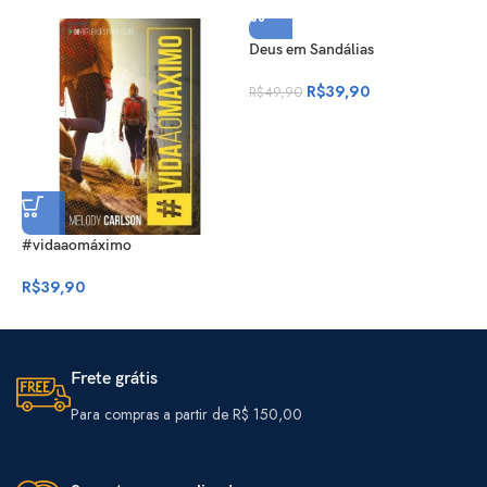
Deus em Sandálias
D
(
R$
39,90
R$
49,90
R
#vidaaomáximo
R$
39,90
Frete grátis
Para compras a partir de R$ 150,00