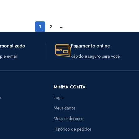
1
2
→
rsonalizado
Pagamento online
 e e-mail
Rápido e seguro para você
MINHA CONTA
e
Login
Meus dados
Meus endereços
Histórico de pedidos