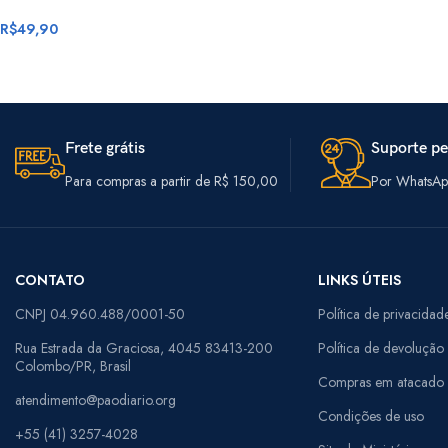
R$
49,90
Frete grátis
Suporte pe
Para compras a partir de R$ 150,00
Por WhatsApp
CONTATO
LINKS ÚTEIS
CNPJ 04.960.488/0001-50
Política de privacidad
Rua Estrada da Graciosa, 4045 83413-200
Política de devolução
Colombo/PR, Brasil
Compras em atacado
atendimento@paodiario.org
Condições de uso
+55 (41) 3257-4028