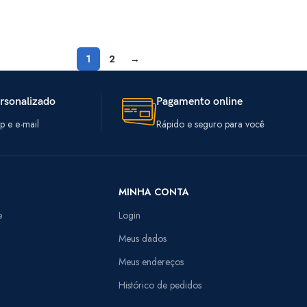
1
2
→
rsonalizado
Pagamento online
 e e-mail
Rápido e seguro para você
MINHA CONTA
e
Login
Meus dados
Meus endereços
Histórico de pedidos